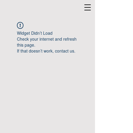
Widget Didn’t Load
Check your internet and refresh
this page.
If that doesn’t work, contact us.